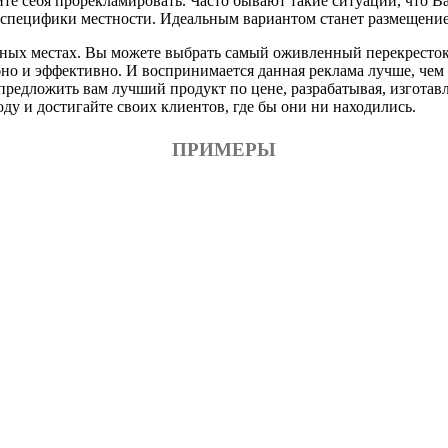
те себя прорекламировать. Часто бывают такие ситуации, что В
у специфики местности. Идеальным вариантом станет размещен
зных местах. Вы можете выбрать самый оживленный перекресток
бно и эффективно. И воспринимается данная реклама лучше, че
предложить вам лучший продукт по цене, разрабатывая, изгота
у и достигайте своих клиентов, где бы они ни находились.
ПРИМЕРЫ