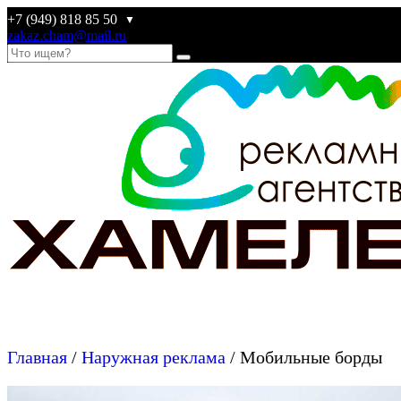
+7 (949) 818 85 50
▼
zakaz.cham@mail.ru
Главная
/
Наружная реклама
/
Мобильные борды