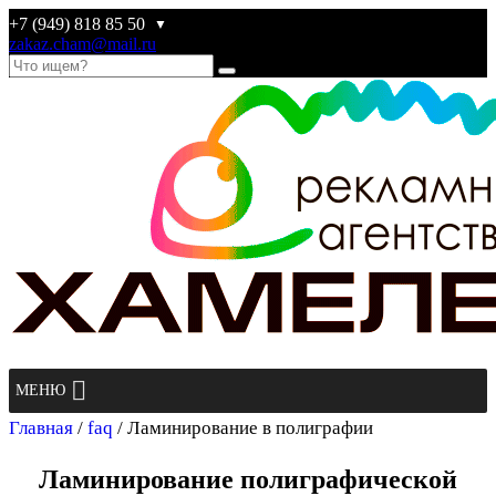
+7 (949) 818 85 50
▼
zakaz.cham@mail.ru
МЕНЮ
РИА
Хамелеон
Главная
/
faq
/
Ламинирование в полиграфии
Рекламное
Ламинирование полиграфической
агентство